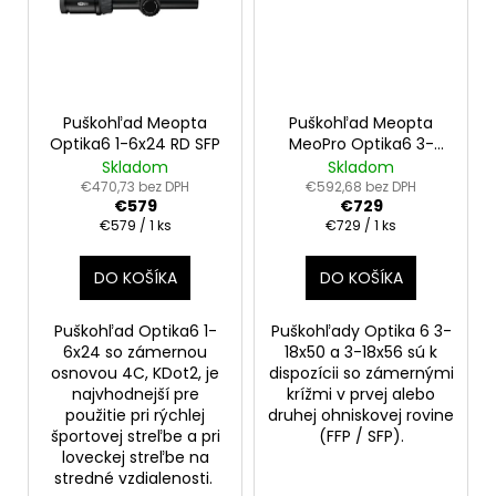
Puškohľad Meopta
Puškohľad Meopta
Optika6 1-6x24 RD SFP
MeoPro Optika6 3-
18x56 RD SFP
Skladom
Skladom
€470,73 bez DPH
€592,68 bez DPH
€579
€729
Jednotková
Jednotková
€579 / 1 ks
€729 / 1 ks
cena:
cena:
DO KOŠÍKA
DO KOŠÍKA
Puškohľad Optika6 1-
Puškohľady Optika 6 3-
6x24 so zámernou
18x50 a 3-18x56 sú k
osnovou 4C, KDot2, je
dispozícii so zámernými
najvhodnejší pre
krížmi v prvej alebo
použitie pri rýchlej
druhej ohniskovej rovine
športovej streľbe a pri
(FFP / SFP).
loveckej streľbe na
stredné vzdialenosti.