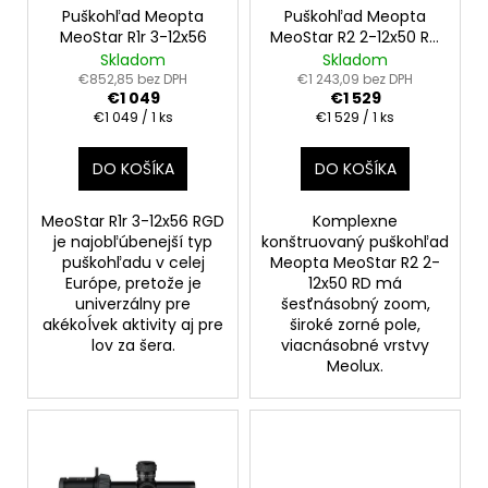
č
o
Puškohľad Meopta
Puškohľad Meopta
v
a
MeoStar R1r 3-12x56
MeoStar R2 2-12x50 RD
d
m
4C
Skladom
Skladom
e
u
€852,85 bez DPH
€1 243,09 bez DPH
€1 049
€1 529
k
Jednotková
Jednotková
€1 049 / 1 ks
€1 529 / 1 ks
t
cena:
cena:
KÁBLOVÝ
SPÍNAČ
o
DO KOŠÍKA
DO KOŠÍKA
FENIX
v
AER-
05
MeoStar R1r 3-12x56 RGD
Komplexne
€19,95
je najobľúbenejší typ
konštruovaný puškohľad
puškohľadu v celej
Meopta MeoStar R2 2-
Európe, pretože je
12x50 RD má
univerzálny pre
šesťnásobný zoom,
akékoĺvek aktivity aj pre
široké zorné pole,
lov za šera.
viacnásobné vrstvy
Meolux.