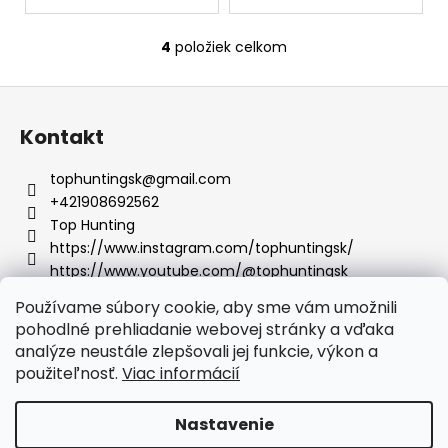
4
položiek celkom
O
v
Z
l
á
á
Kontakt
d
p
a
ä
tophuntingsk
@
gmail.com
c
t
+421908692562
i
i
Top Hunting
e
e
https://www.instagram.com/tophuntingsk/
p
https://www.youtube.com/@tophuntingsk
r
v
Používame súbory cookie, aby sme vám umožnili
k
pohodlné prehliadanie webovej stránky a vďaka
y
analýze neustále zlepšovali jej funkcie, výkon a
v
Facebook
použiteľnosť.
Viac informácií
ý
p
Nastavenie
i