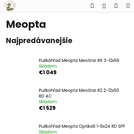
K
Prejsť
Hľadať
Náku
M
Prihlásen
na
o
obsah
Späť
Späť
košík
š
Meopta
í
Č
k
Najpredávanejšie
o
p
o
Puškohľad Meopta MeoStar R1r 3-12x56
t
Skladom
r
€1 049
e
b
Puškohľad Meopta MeoStar R2 2-12x50
u
RD 4C
j
Skladom
€1 529
e
t
e
Puškohľad Meopta Optika6 1-6x24 RD SFP
n
Skladom