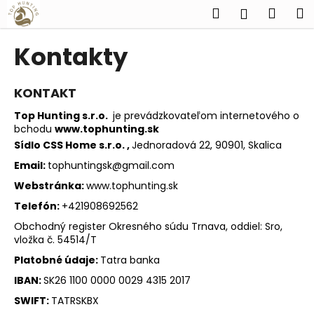
K
Prejsť
Hľadať
Náku
M
Prihlásen
na
o
obsah
Späť
Späť
košík
š
Kontakty
í
Č
k
o
KONTAKT
p
Top Hunting s.r.o.
je prevádzkovateľom internetového o
o
bchodu
www.tophunting.sk
Sídlo CSS Home s.r.o. ,
Jednoradová 22, 90901, Skalica
t
r
Email:
tophuntingsk@gmail.com
e
Webstránka:
www.tophunting.sk
b
Telefón:
+421908692562
u
Obchodný register Okresného súdu Trnava, oddiel: Sro,
j
vložka č. 54514/T
e
Platobné údaje:
Tatra banka
t
IBAN:
SK26 1100 0000 0029 4315 2017
e
SWIFT:
TATRSKBX
n