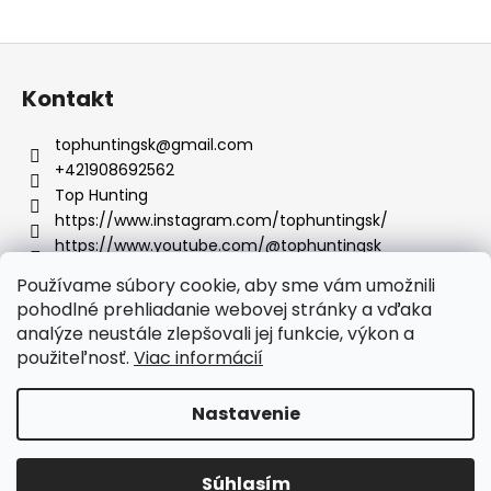
á
Z
j
á
s
Kontakt
p
ť
ä
?
tophuntingsk
@
gmail.com
t
+421908692562
i
Top Hunting
e
https://www.instagram.com/tophuntingsk/
https://www.youtube.com/@tophuntingsk
HĽADAŤ
Používame súbory cookie, aby sme vám umožnili
pohodlné prehliadanie webovej stránky a vďaka
analýze neustále zlepšovali jej funkcie, výkon a
O
Facebook
použiteľnosť.
Viac informácií
d
p
Nastavenie
o
r
Vytvoril Shoptet
ú
Súhlasím
Copyright 2026
TOP Hunting
. Všetky práva vyhradené.