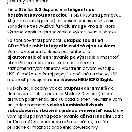
je šetrný voči očiam.
Séria
Stellar 3.0
disponuje
inteligentnou
bezzávierkovou korekciou
(HSIS), ktorá sa pomocou
AI (umelej inteligencie) prispôsobí počas používania.
Zariadenie tiež využíva funkciu
Image Pro 2.0
, ktorá
výrazne zlepšuje spracovanie a vykresľovanie obrazu.
So zabudovanou pamäťou s
kapacitou až 64
GB
môžete r
obiť fotografie a videá aj so zvukom
.
Veľmi užitočnou funkciou puškohľadu je
aj
automatické nahrávanie po výstrele
a možnosť
okamžitého zobrazenia alebo odstránenia
zaznamenaných záberov. Prostredníctvom výstupu
USB-C môžete prístroj pripojiť k počítaču alebo využiť
možnosť prepojenia s
aplikáciou HIKMICRO Sight.
Puškohľad je odolný vďaka
stupňu ochrany IP67
a
duralovému telu, a preto je Stellar 3.0 vhodný aj do
drsných podmienok, ako sú dážď a sneh. Neunikne vám
ani jeden moment
vďaka kombinácii dvoch
zabudovaných batérií s jednou vymeniteľnou
, ktoré
vám spolu poskytnú
pozorovanie až na 11 hodín
! Šetriť
batériu môžete pomocou režimu spánku, a máte
prípadne aj možnosť pripojenia powerbanky.