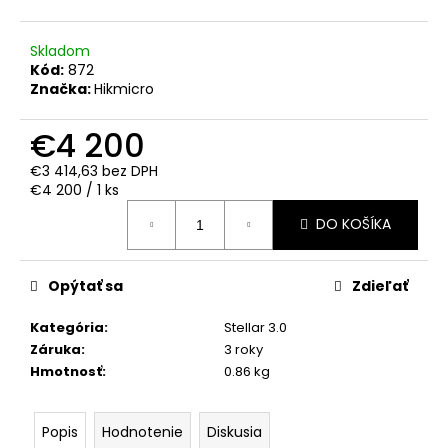
č
a
m
Skladom
e
Kód:
872
Značka:
Hikmicro
KÁBLOVÝ
€4 200
SPÍNAČ
FENIX
€3 414,63 bez DPH
AER-
Jednotková
€4 200 / 1 ks
05
cena:
€19,95
DO KOŠÍKA
Opýtať sa
Zdieľať
Kategória
:
Stellar 3.0
Záruka
:
3 roky
Hmotnosť
:
0.86 kg
Popis
Hodnotenie
Diskusia