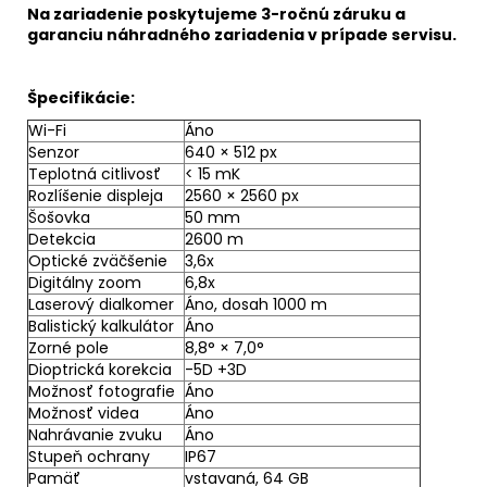
Na zariadenie poskytujeme 3-ročnú záruku a
garanciu náhradného zariadenia v prípade servisu.
Špecifikácie:
Wi-Fi
Áno
Senzor
640 × 512 px
Teplotná citlivosť
< 15 mK
Rozlíšenie displeja
2560 × 2560 px
Šošovka
50 mm
Detekcia
2600 m
Optické zväčšenie
3,6x
Digitálny zoom
6,8x
Laserový dialkomer
Áno, dosah 1000 m
Balistický kalkulátor
Áno
Zorné pole
8,8° × 7,0°
Dioptrická korekcia
-5D +3D
Možnosť fotografie
Áno
Možnosť videa
Áno
Nahrávanie zvuku
Áno
Stupeň ochrany
IP67
Pamäť
vstavaná, 64 GB