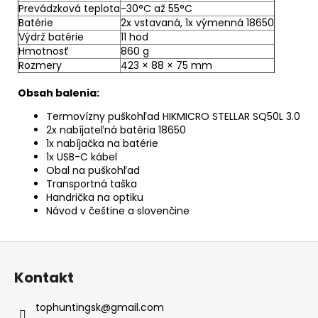
Prevádzková teplota
-30°C až 55°C
Batérie
2x vstavaná, 1x výmenná 18650
Výdrž batérie
11 hod
Hmotnosť
860 g
Rozmery
423 × 88 × 75 mm
Obsah balenia:
Termovízny puškohľad HIKMICRO STELLAR SQ50L 3.0
2x nabíjateľná batéria 18650
1x nabíjačka na batérie
1x USB-C kábel
Obal na puškohľad
Transportná taška
Handrička na optiku
Návod v češtine a slovenčine
Z
á
Kontakt
p
ä
tophuntingsk
@
gmail.com