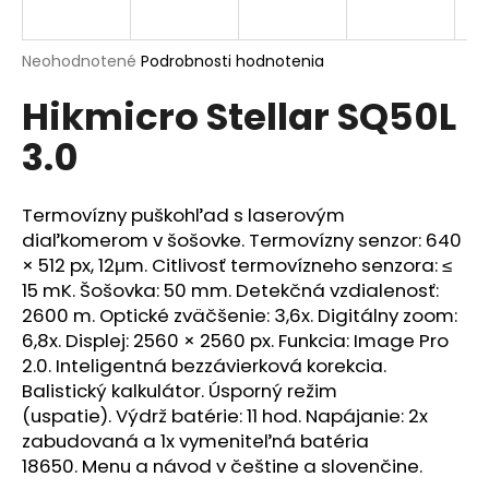
A
á
j
R
Priemerné
Neohodnotené
Podrobnosti hodnotenia
s
hodnotenie
Hikmicro Stellar SQ50L
produktu
M
ť
je
?
3.0
0,0
O
z
5
hviezdičiek.
Termovízny puškohľad s laserovým
diaľkomerom v šošovke. Termovízny senzor: 640
HĽADAŤ
× 512 px, 12μm. Citlivosť termovízneho senzora: ≤
15 mK. Šošovka: 50 mm. Detekčná vzdialenosť:
2600 m. Optické zväčšenie: 3,6x. Digitálny zoom:
6,8x. Displej: 2560 × 2560 px. Funkcia: Image Pro
O
2.0. Inteligentná bezzávierková korekcia.
d
Balistický kalkulátor. Úsporný režim
p
(uspatie). Výdrž batérie: 11 hod. Napájanie: 2x
o
zabudovaná a 1x vymeniteľná batéria
r
18650. Menu a návod v češtine a slovenčine.
ú