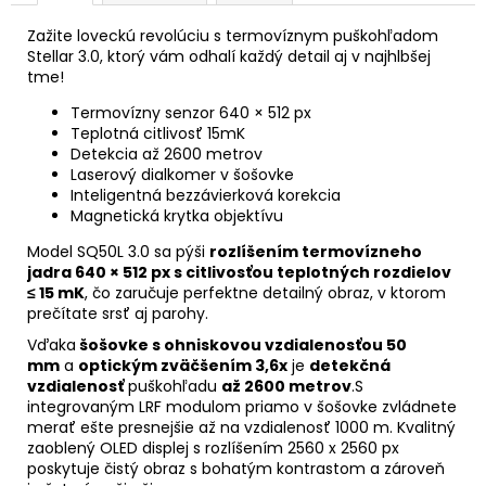
Zažite loveckú revolúciu s termovíznym puškohľadom
Stellar 3.0, ktorý vám odhalí každý detail aj v najhlbšej
tme!
Termovízny senzor 640 × 512 px
Teplotná citlivosť 15mK
Detekcia až 2600 metrov
Laserový dialkomer v šošovke
Inteligentná bezzávierková korekcia
Magnetická krytka objektívu
Model SQ50L 3.0 sa pýši
rozlíšením termovízneho
jadra 640 × 512 px s citlivosťou teplotných rozdielov
≤ 15 mK
, čo zaručuje perfektne detailný obraz, v ktorom
prečítate srsť aj parohy.
Vďaka
šošovke s ohniskovou vzdialenosťou 50
mm
a
optickým zväčšením 3,6x
je
detekčná
vzdialenosť
puškohľadu
až 2600 metrov
.S
integrovaným LRF modulom priamo v šošovke zvládnete
merať ešte presnejšie až na vzdialenosť 1000 m. Kvalitný
zaoblený OLED displej s rozlíšením 2560 x 2560 px
poskytuje čistý obraz s bohatým kontrastom a zároveň