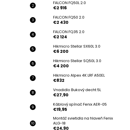
FALCON FQ50L 2.0
€2 916
FALCON FQ50 2.0
€2 430
FALCON FQ35 2.0
€2 124
Hikmicro Stellar SX60L 3.0
€6 200
Hikmicro Stellar SQ50L 3.0
€4 200
Hikmicro Alpex 4K LRF A50EL
€832
Vnadidlo Bukový decht 5L
€27,90
Káblový spínač Fenix AER-05
€19,95
Montáž svietidla na hlaveň Fenix
ALG-18
€24,90