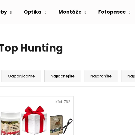
eby
Optika
Montáže
Fotopasce
Čo potrebujete nájsť?
Top Hunting
HĽADAŤ
R
a
Odporúčame
Najlacnejšie
Najdrahšie
Naj
Odporúčame
d
e
V
n
ý
Kód:
762
i
p
e
i
p
s
r
p