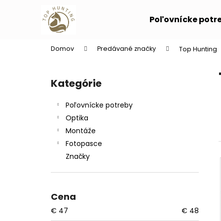
K
Prejsť
na
o
Poľovnícke potr
obsah
Späť
Späť
š
do
do
í
Domov
Predávané značky
Top Hunting
k
obchodu
obchodu
B
o
Kategórie
Preskočiť
č
kategórie
n
Poľovnícke potreby
ý
Optika
p
Montáže
a
Fotopasce
n
Značky
e
l
Cena
€
47
€
48