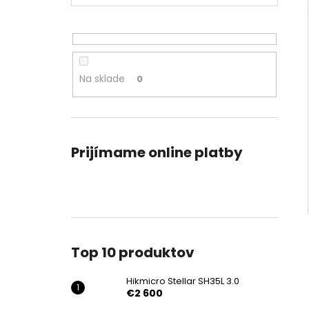
HIKMICRO STELLAR SH35L 3.0
€2 600
Na sklade
0
Prijímame online platby
Top 10 produktov
Hikmicro Stellar SH35L 3.0
€2 600