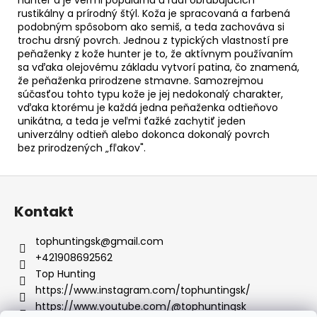
rustikálny a prírodný štýl. Koža je spracovaná a farbená
podobným spôsobom ako semiš, a teda zachováva si
trochu drsný povrch. Jednou z typických vlastností pre
peňaženky z kože hunter je to, že aktívnym používaním
sa vďaka olejovému základu vytvorí patina, čo znamená,
že peňaženka prirodzene stmavne. Samozrejmou
súčasťou tohto typu kože je jej nedokonalý charakter,
vďaka ktorému je každá jedna peňaženka odtieňovo
unikátna, a teda je veľmi ťažké zachytiť jeden
univerzálny odtieň alebo dokonca dokonalý povrch
bez prirodzených „fľakov".
Z
á
Kontakt
p
ä
tophuntingsk
@
gmail.com
t
+421908692562
i
Top Hunting
e
https://www.instagram.com/tophuntingsk/
https://www.youtube.com/@tophuntingsk