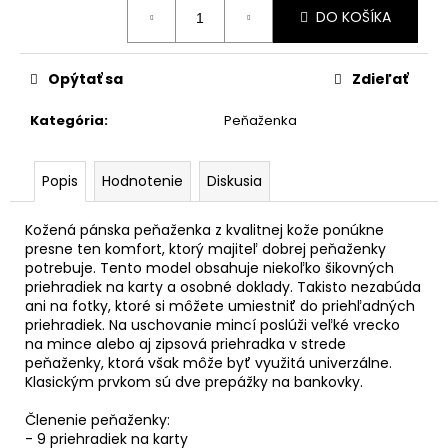
č
cena:
DO KOŠÍKA
a
m
e
Opýtať sa
Zdieľať
Kategória
:
Peňaženka
FALCON
FQ35
2.0
Popis
Hodnotenie
Diskusia
€2
124
Pôvodne:
Kožená pánska peňaženka z kvalitnej kože ponúkne
€2
presne ten komfort, ktorý majiteľ dobrej peňaženky
360
potrebuje. Tento model obsahuje niekoľko šikovných
priehradiek na karty a osobné doklady. Takisto nezabúda
ani na fotky, ktoré si môžete umiestniť do priehľadných
priehradiek. Na uschovanie mincí poslúži veľké vrecko
na mince alebo aj zipsová priehradka v strede
peňaženky, ktorá však môže byť využitá univerzálne.
Klasickým prvkom sú dve prepážky na bankovky.
Členenie peňaženky:
- 9 priehradiek na karty