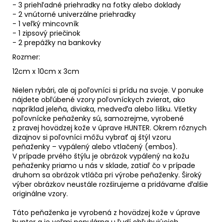
- 3 priehľadné priehradky na fotky alebo doklady
- 2 vnútorné univerzálne priehradky
- 1 veľký mincovník
- 1 zipsový priečinok
- 2 prepážky na bankovky
Rozmer:
12cm x 10cm x 3cm
Nielen rybári, ale aj poľovníci si prídu na svoje. V ponuke
nájdete obľúbené vzory poľovníckych zvierat, ako
napríklad jeleňa, diviaka, medveďa alebo líšku. Všetky
poľovnícke peňaženky sú, samozrejme, vyrobené
z pravej hovädzej kože v úprave HUNTER. Okrem rôznych
dizajnov si poľovníci môžu vybrať aj štýl vzoru
peňaženky – vypálený alebo vtlačený (embos).
V prípade prvého štýlu je obrázok vypálený na kožu
peňaženky priamo u nás v sklade, zatiaľ čo v prípade
druhom sa obrázok vtláča pri výrobe peňaženky. Široký
výber obrázkov neustále rozširujeme a pridávame ďalšie
originálne vzory.
Táto peňaženka je vyrobená z hovädzej kože v úprave
hunter a je veľmi populárna u ľudí obľubujúcich