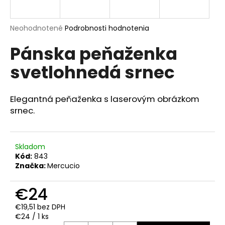
á
j
Priemerné
Neohodnotené
Podrobnosti hodnotenia
s
hodnotenie
Pánska peňaženka
produktu
ť
je
?
svetlohnedá srnec
0,0
z
5
hviezdičiek.
Elegantná peňaženka s laserovým obrázkom
srnec.
HĽADAŤ
Skladom
Kód:
843
O
Značka:
Mercucio
d
p
€24
o
r
€19,51 bez DPH
ú
Jednotková
€24 / 1 ks