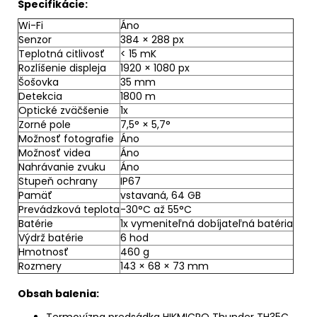
Špecifikácie:
Wi-Fi
Áno
Senzor
384 × 288 px
Teplotná citlivosť
< 15 mK
Rozlíšenie displeja
1920 × 1080 px
Šošovka
35 mm
Detekcia
1800 m
Optické zväčšenie
1x
Zorné pole
7,5° × 5,7°
Možnosť fotografie
Áno
Možnosť videa
Áno
Nahrávanie zvuku
Áno
Stupeň ochrany
IP67
Pamäť
vstavaná, 64 GB
Prevádzková teplota
-30°C až 55°C
Batérie
1x vymeniteľná dobíjateľná batéria
Výdrž batérie
6 hod
Hmotnosť
460 g
Rozmery
143 × 68 × 73 mm
Obsah balenia:
Termovízna
predsádka
HIKMICRO Thunder TH35C