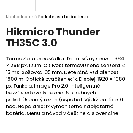
A
á
j
R
Priemerné
Neohodnotené
Podrobnosti hodnotenia
s
hodnotenie
Hikmicro Thunder
produktu
M
ť
je
?
TH35C 3.0
0,0
O
z
5
hviezdičiek.
Termovízna predsádka. Termovízny senzor: 384
× 288 px, 12μm. Citlivosť termovízneho senzora: ≤
HĽADAŤ
15 mK. Šošovka: 35 mm. Detekčná vzdialenosť:
1800 m. Optické zväčšenie: 1x. Displej: 1920 × 1080
px. Funkcia: Image Pro 2.0. Inteligentná
bezzávierková korekcia. 6 farebných
O
paliet. Úsporný režim (uspatie). Výdrž batérie: 6
d
hod. Napájanie: 1x vymeniteľná nabíjateľná
p
batéria. Menu a návod v češtine a slovenčine.
o
r
ú