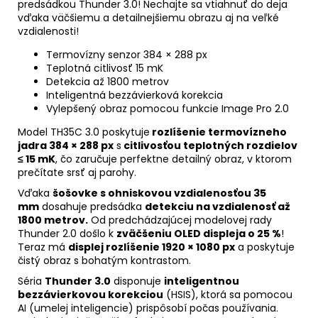
predsádkou Thunder 3.0! Nechajte sa vtiahnuť do deja
vďaka väčšiemu a detailnejšiemu obrazu aj na veľké
vzdialenosti!
Termovízny senzor 384 × 288 px
Teplotná citlivosť 15 mK
Detekcia až 1800 metrov
Inteligentná bezzávierková korekcia
Vylepšený obraz pomocou funkcie Image Pro 2.0
Model TH35C 3.0 poskytuje
rozlíšenie termovízneho
jadra 384 × 288 px
s
citlivosťou teplotných rozdielov
≤ 15 mK
, čo zaručuje perfektne detailný obraz, v ktorom
prečítate srsť aj parohy.
Vďaka
šošovke s ohniskovou vzdialenosťou 35
mm
dosahuje predsádka
detekciu na vzdialenosť až
1800 metrov.
Od predchádzajúcej modelovej rady
Thunder 2.0 došlo k
zväčšeniu OLED displeja o 25 %
!
Teraz má
displej rozlíšenie 1920 × 1080 px
a poskytuje
čistý obraz s bohatým kontrastom.
Séria
Thunder 3.0
disponuje
inteligentnou
bezzávierkovou korekciou
(HSIS), ktorá sa pomocou
AI (umelej inteligencie) prispôsobí počas používania.