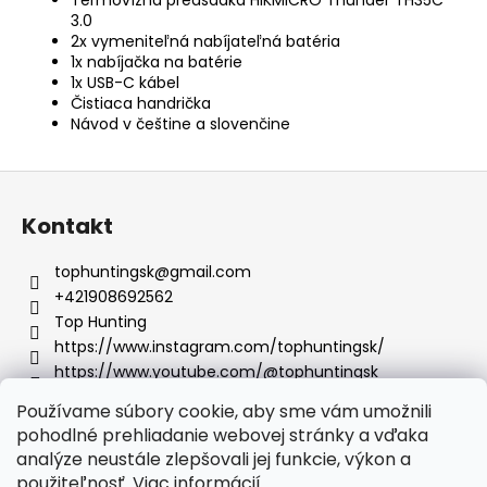
3.0
2x vymeniteľná
nabíjateľná
batéria
1x nabíjačka na batérie
1x USB-C kábel
Čistiaca
handrička
Návod v češtine a slovenčine
Z
á
Kontakt
p
ä
tophuntingsk
@
gmail.com
t
+421908692562
i
Top Hunting
e
https://www.instagram.com/tophuntingsk/
https://www.youtube.com/@tophuntingsk
Používame súbory cookie, aby sme vám umožnili
pohodlné prehliadanie webovej stránky a vďaka
analýze neustále zlepšovali jej funkcie, výkon a
Facebook
použiteľnosť.
Viac informácií