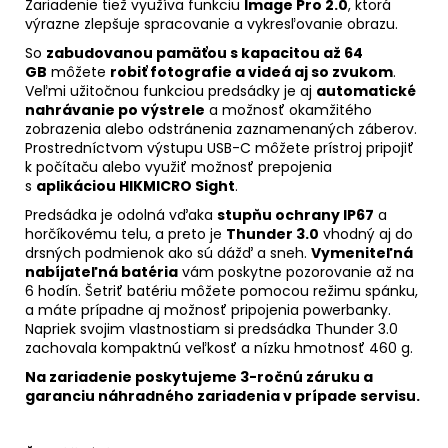
Zariadenie tiež využíva funkciu
Image Pro 2.0
, ktorá
výrazne zlepšuje spracovanie a vykresľovanie obrazu.
So
zabudovanou pamäťou s kapacitou až 64
GB
môžete
robiť fotografie a videá aj so zvukom
.
Veľmi užitočnou funkciou predsádky je aj
automatické
nahrávanie po výstrele
a možnosť okamžitého
zobrazenia alebo odstránenia zaznamenaných záberov.
Prostredníctvom výstupu USB-C môžete prístroj pripojiť
k počítaču alebo využiť možnosť prepojenia
s
aplikáciou HIKMICRO Sight
.
Predsádka je odolná vďaka
stupňu ochrany IP67
a
horčíkovému telu, a preto je
Thunder 3.0
vhodný aj do
drsných podmienok ako sú dážď a sneh.
Vymeniteľná
nabíjateľná batéria
vám poskytne pozorovanie až na
6 hodín. Šetriť batériu môžete pomocou režimu spánku,
a máte prípadne aj možnosť pripojenia powerbanky.
Napriek svojim vlastnostiam si predsádka Thunder 3.0
zachovala kompaktnú veľkosť a nízku hmotnosť 460 g.
Na zariadenie poskytujeme 3-ročnú záruku a
garanciu náhradného zariadenia v prípade servisu.