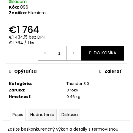
č
Skladom
a
Kód:
896
Značka:
Hikmicro
m
e
€1 764
€1 434,15 bez DPH
VNADIDLO
Jednotková
BUKOVÝ
€1 764 / 1 ks
DECHT
cena:
5L
DO KOŠÍKA
€27,90
Opýtať sa
Zdieľať
Kategória
:
Thunder 3.0
Záruka
:
3 roky
Hmotnosť
:
0.46 kg
Popis
Hodnotenie
Diskusia
Zažite bezkonkurenčný výkon a detaily s termovíznou